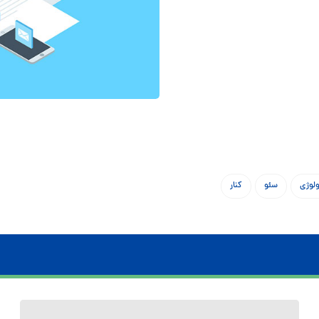
لوژی
سئو
کنار